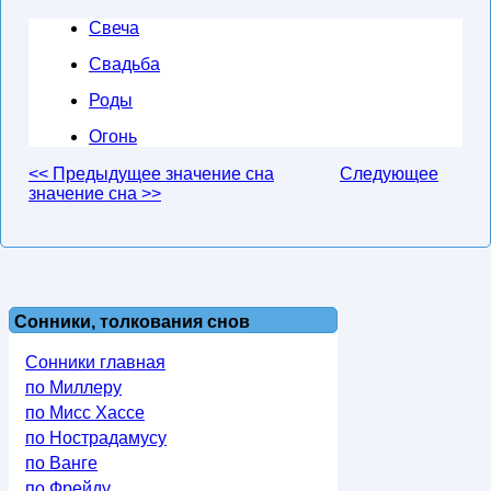
Свеча
Свадьба
Роды
Огонь
<< Предыдущее значение сна
Следующее
значение сна >>
Сонники, толкования снов
Сонники главная
по Миллеру
по Мисс Хассе
по Нострадамусу
по Ванге
по Фрейду