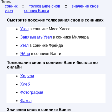
Теги:
сонник
::
толкование снов
::
значение снов
::
узел
::
сонник Ванги
Смотрите похожие толкования снов в сонниках
Узел
в соннике Мисс Хассе
Завязывать Узел
в соннике Миллера
Узел
в соннике Фрейда
Яйцо
в соннике Ванги
Толкования снов в соннике Ванги бесплатно
онлайн
Ходули
Хлеб
Фотография
Факел
Значения снов в соннике Ванги