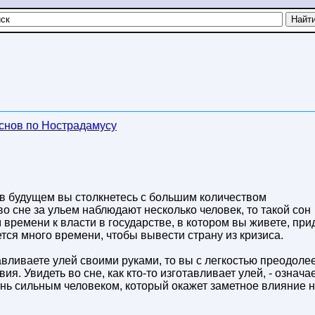
снов по Нострадамусу
то в будущем вы столкнетесь с большим количеством
 сне за ульем наблюдают несколько человек, то такой сон
м времени к власти в государстве, в котором вы живете, при
тся много времени, чтобы вывести страну из кризиса.
авливаете улей своими руками, то вы с легкостью преодоле
я. Увидеть во сне, как кто-то изготавливает улей, - означае
ень сильным человеком, который окажет заметное влияние 