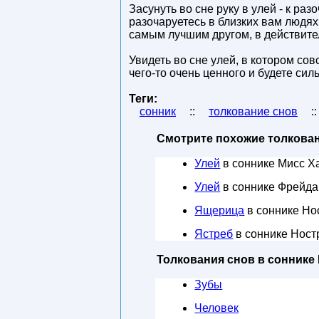
Засунуть во сне руку в улей - к ра
разочаруетесь в близких вам людях
самым лучшим другом, в действите
Увидеть во сне улей, в котором сов
чего-то очень ценного и будете сил
Теги:
сонник
::
толкование снов
:
Смотрите похожие толкован
Улей
в соннике Мисс Х
Улей
в соннике Фрейда
Ящерица
в соннике Но
Ястреб
в соннике Ност
Толкования снов в соннике
Зубы
Человек