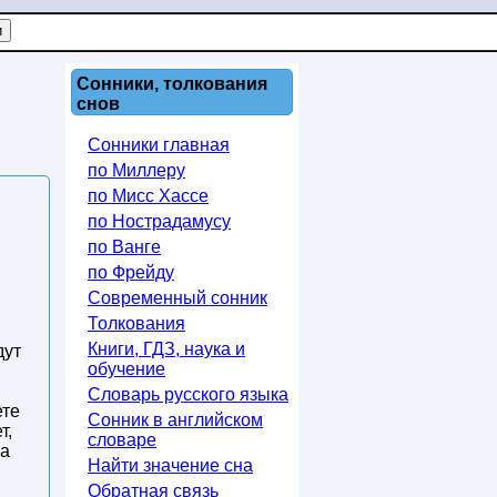
Сонники, толкования
снов
Сонники главная
по Миллеру
по Мисс Хассе
по Нострадамусу
по Ванге
по Фрейду
Современный сонник
Толкования
Книги, ГДЗ, наука и
дут
обучение
Словарь русского языка
ете
Сонник в английском
т,
словаре
на
Найти значение сна
Обратная связь