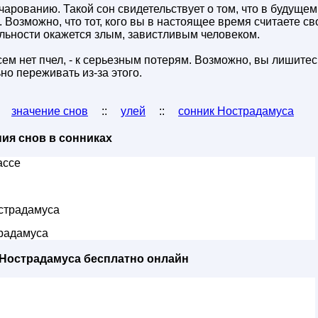
зочарованию. Такой сон свидетельствует о том, что в будуще
. Возможно, что тот, кого вы в настоящее время считаете с
льности окажется злым, завистливым человеком.
сем нет пчел, - к серьезным потерям. Возможно, вы лишитес
ьно переживать из-за этого.
:
значение снов
::
улей
::
сонник Нострадамуса
ия снов в сонниках
ассе
страдамуса
радамуса
 Нострадамуса бесплатно онлайн