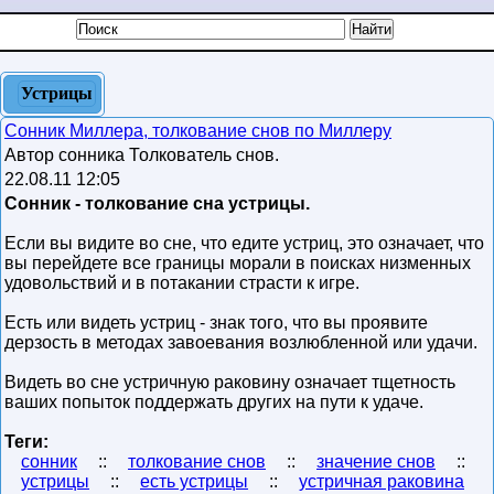
Устрицы
Сонник Миллера, толкование снов по Миллеру
Автор сонника Толкователь снов.
22.08.11 12:05
Сонник - толкование сна устрицы.
Если вы видите во сне, что едите устриц, это означает, что
вы перейдете все границы морали в поисках низменных
удовольствий и в потакании страсти к игре.
Есть или видеть устриц - знак того, что вы проявите
дерзость в методах завоевания возлюбленной или удачи.
Видеть во сне устричную раковину означает тщетность
ваших попыток поддержать других на пути к удаче.
Теги:
сонник
::
толкование снов
::
значение снов
::
устрицы
::
есть устрицы
::
устричная раковина