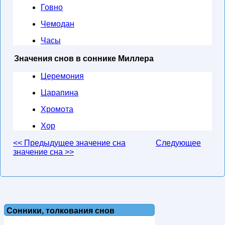
Говно
Чемодан
Часы
Значения снов в соннике Миллера
Церемония
Царапина
Хромота
Хор
<< Предыдущее значение сна
Следующее
значение сна >>
Сонники, толкования снов