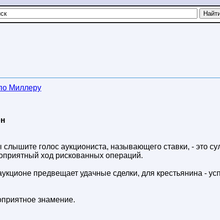
 по Миллеру
он
ы слышите голос аукциониста, называющего ставки, - это су
оприятный ход рискованных операций.
аукционе предвещает удачные сделки, для крестьянина - ус
оприятное знамение.