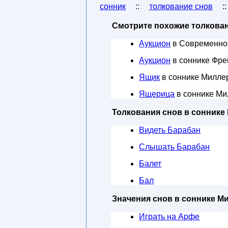
сонник
::
толкование снов
:
Смотрите похожие толкован
Аукцион
в Современно
Аукцион
в соннике Фре
Ящик
в соннике Милле
Ящерица
в соннике Ми
Толкования снов в соннике
Видеть Барабан
Слышать Барабан
Балет
Бал
Значения снов в соннике М
Играть на Арфе