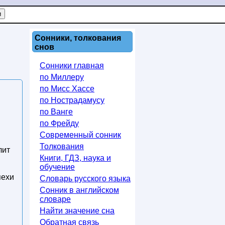
Сонники, толкования
снов
Сонники главная
по Миллеру
по Мисс Хассе
по Нострадамусу
по Ванге
по Фрейду
Современный сонник
Толкования
лит
Книги, ГДЗ, наука и
обучение
пехи
Словарь русского языка
Сонник в английском
словаре
Найти значение сна
Обратная связь