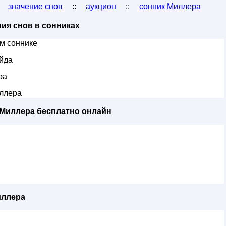
:
значение снов
::
аукцион
::
сонник Миллера
ия снов в сонниках
м соннике
йда
ра
ллера
 Миллера бесплатно онлайн
иллера