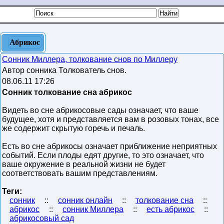
Абрикос
Сонник Миллера, толкование снов по Миллеру
Автор сонника Толкователь снов.
08.06.11 17:26
Сонник толкование сна абрикос
Видеть во сне абрикосовые сады означает, что ваше
будущее, хотя и представляется вам в розовых тонах, все
же содержит скрытую горечь и печаль.
Есть во сне абрикосы означает приближение неприятных
событий. Если плоды едят другие, то это означает, что
ваше окружение в реальной жизни не будет
соответствовать вашим представлениям.
Теги:
сонник
::
сонник онлайн
::
толкование сна
::
абрикос
::
сонник Миллера
::
есть абрикос
::
абрикосовый сад