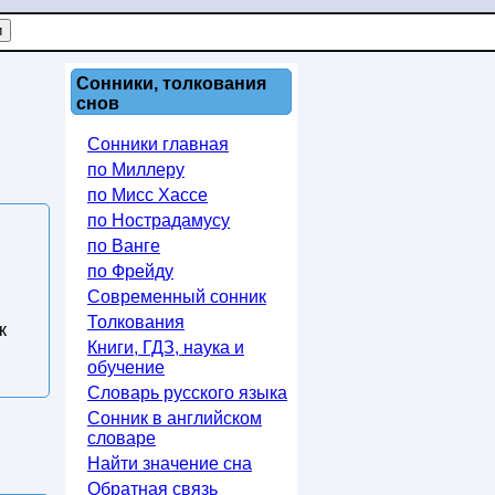
Сонники, толкования
снов
Сонники главная
по Миллеру
по Мисс Хассе
по Нострадамусу
по Ванге
по Фрейду
Современный сонник
Толкования
к
Книги, ГДЗ, наука и
обучение
Словарь русского языка
Сонник в английском
словаре
Найти значение сна
Обратная связь