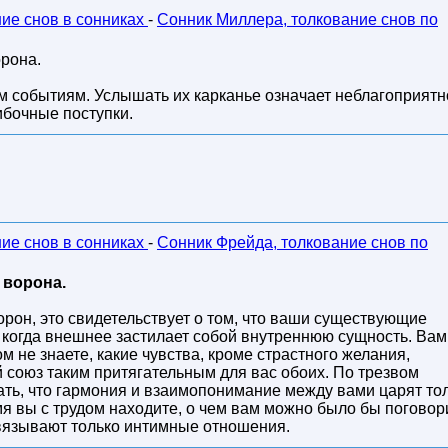
ние снов в сонниках
-
Сонник Миллера, толкование снов по
орона.
ым событиям. Услышать их карканье означает неблагоприятн
ибочные поступки.
ние снов в сонниках
-
Сонник Фрейда, толкование снов по
 ворона.
рон, это свидетельствует о том, что ваши существующие
, когда внешнее застилает собой внутреннюю сущность. Вам
м не знаете, какие чувства, кроме страстного желания,
 союз таким притягательным для вас обоих. По трезвом
ь, что гармония и взаимопонимание между вами царят то
емя вы с трудом находите, о чем вам можно было бы поговор
связывают только интимные отношения.