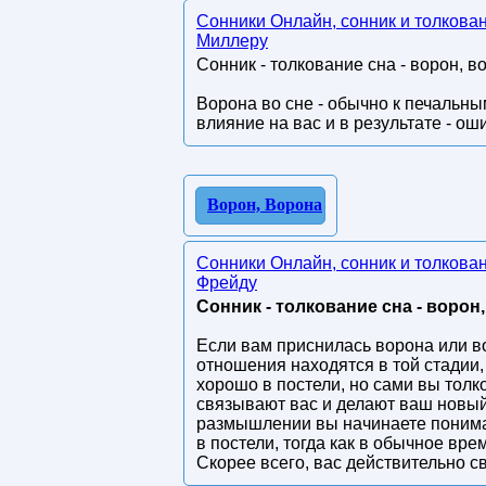
Сонники Онлайн, сонник и толкова
Миллеру
Сонник - толкование сна - ворон, в
Ворона во сне - обычно к печальн
влияние на вас и в результате - ош
Ворон, Ворона
Сонники Онлайн, сонник и толкова
Фрейду
Сонник - толкование сна - ворон,
Если вам приснилась ворона или во
отношения находятся в той стадии
хорошо в постели, но сами вы толко
связывают вас и делают ваш новый
размышлении вы начинаете понимат
в постели, тогда как в обычное вр
Скорее всего, вас действительно 