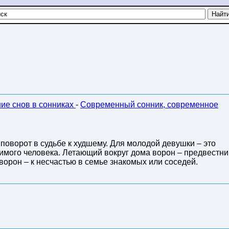
ние снов в сонниках
-
Современный сонник, современное
поворот в судьбе к худшему. Для молодой девушки – это
мого человека. Летающий вокруг дома ворон – предвестни
ворон – к несчастью в семье знакомых или соседей.