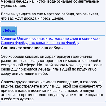
Черный лебедь на чистой воде означает сомнительные
удовольствия.
Если вы увидите во сне мертвого лебедя, это означает,
что вас ждут досада и пресыщение.
Лебедь
Сонники Онлайн, сонник и толкование снов в сонниках
-
Сонник Фрейда, толкование снов по Фрейду
Сонник - толкование сна лебедь.
Это хороший символ, он характеризует гармонично
развитого человека, у которого нет никаких отклонений в
сексуальной сфере. Но такой вывод можно сделать, если
сновидцу приснился лебедь, плывущий по пруду либо
озеру или летящий в небе.
Совсем другое значение имеет сновидение, в котором вы
видите, как стреляете в эту птицу. Такой сон означает, что
при всем вашем воспитании вы испытываете явную
агрессию к противоположному полу и не можете подавить
в себе это чувство.