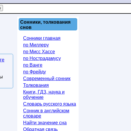
Сонники, толкования
снов
Сонники главная
по Миллеру
по Мисс Хассе
по Нострадамусу
ге
по Ванге
по Фрейду
вы
Современный сонник
Толкования
Книги, ГДЗ, наука и
обучение
Словарь русского языка
Сонник в английском
словаре
Найти значение сна
Обратная связь