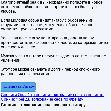
благоприятный знак: вы неожиданно попадете в новое
интересное общество, где встретите свою большую
любовь.
Если молодая особа видит гитару с оборванными
струнами, это означает, что утехи любви внезапно
сменятся грустью и слезами.
Услышав во сне игру на гитаре, она должна наяву
противостоять неискренности и лести, за которыми таится
опасность для нее.
Мужчину сон о гитаре предупреждает о легкомысленном
увлечении.
Этот сон может означать и долгий период спокойного
равновесия в вашем доме.
Слышать Гитару
Сонники Онлайн, сонник и толкование снов в сонниках
-
Сонник Фрейда, толкование снов по Фрейду
Сонник - толкование сна - слышать гитару.