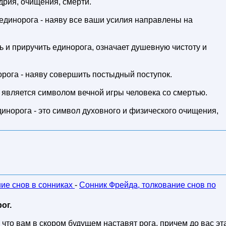
дрия, очищения, смерти.
 единорога - наяву все ваши усилия направлены на
ь и приручить единорога, означает душевную чистоту и
орога - наяву совершить постыдный поступок.
 является символом вечной игры человека со смертью.
динорога - это символ духовного и физического очищения,
ние снов в сонниках
-
Сонник Фрейда, толкование снов по
ог.
, что вам в скором будущем наставят рога, причем до вас эт