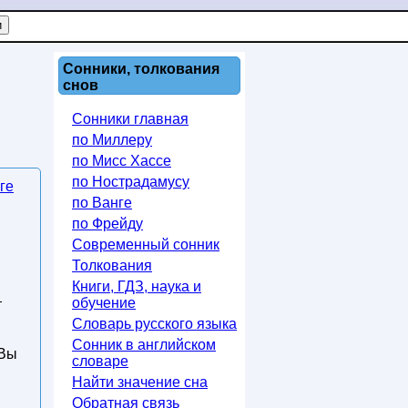
Сонники, толкования
снов
Сонники главная
по Миллеру
по Мисс Хассе
по Нострадамусу
ге
по Ванге
по Фрейду
Современный сонник
Толкования
Книги, ГДЗ, наука и
обучение
т
Словарь русского языка
Сонник в английском
 Вы
словаре
Найти значение сна
Обратная связь