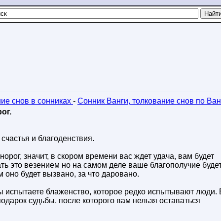
ние снов в сонниках
-
Сонник Ванги, толкование снов по Ван
ог.
 счастья и благоденствия.
орог, значит, в скором времени вас ждет удача, вам будет
вать это везением но на самом деле ваше благополучие буде
 оно будет вызвано, за что даровано.
вы испытаете блаженство, которое редко испытывают люди.
одарок судьбы, после которого вам нельзя оставаться