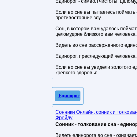
Единорог - символ чистоты, целому
Если во сне вы пытаетесь поймать
противостояние злу.
Сон, в котором вам удалось поймат
целомудрие близкого вам человека.
Видеть во сне рассерженного един
Единорог, преследующий человека,
Если во сне вы увидели золотого е
крепкого здоровья.
Единорог
Сонники Онлайн, сонник и толкова
Фрейду
Сонник - толкование сна - единор
Видеть единорога во сне - означает