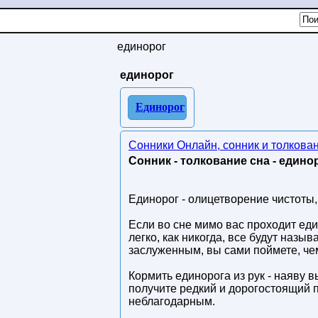
единорог
единорог
Единорог
Сонники Онлайн, сонник и толкова
Сонник - толкование сна - единор
Единорог - олицетворение чистоты,
Если во сне мимо вас проходит един
легко, как никогда, все будут назы
заслуженным, вы сами поймете, чем
Кормить единорога из рук - наяву 
получите редкий и дорогостоящий п
неблагодарным.