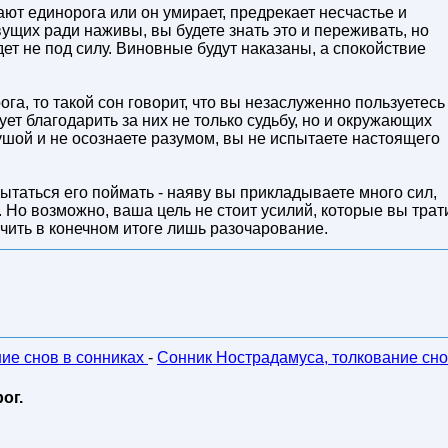
ают единорога или он умирает, предрекает несчастье и
ущих ради наживы, вы будете знать это и переживать, но
ет не под силу. Виновные будут наказаны, а спокойствие
га, то такой сон говорит, что вы незаслуженно пользуетесь
ует благодарить за них не только судьбу, но и окружающих
ушой и не осознаете разумом, вы не испытаете настоящего
пытаться его поймать - наяву вы прикладываете много сил,
 Но возможно, ваша цель не стоит усилий, которые вы трат
чить в конечном итоге лишь разочарование.
ние снов в сонниках
-
Сонник Нострадамуса, толкование сно
ог.