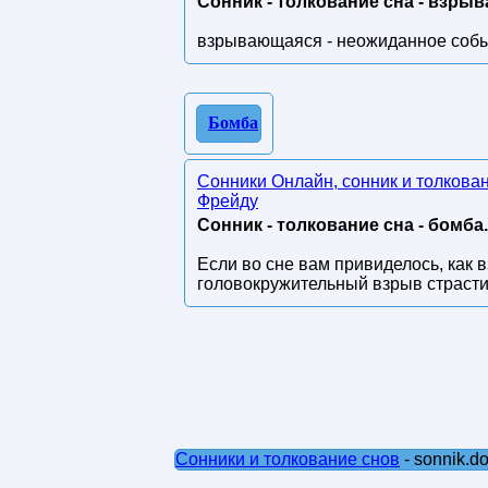
Сонник - толкование сна - взры
взрывающаяся - неожиданное соб
Бомба
Сонники Онлайн, сонник и толкова
Фрейду
Сонник - толкование сна - бомба.
Если во сне вам привиделось, как 
головокружительный взрыв страсти
Сонники и толкование снов
- sonnik.d