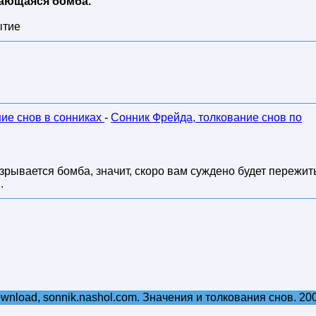
вающаяся бомба.
ытие
ние снов в сонниках
-
Сонник Фрейда, толкование снов по
взрывается бомба, значит, скоро вам суждено будет пережит
.
ownload, sonnik.nashol.com. Значения и толкования снов. 20