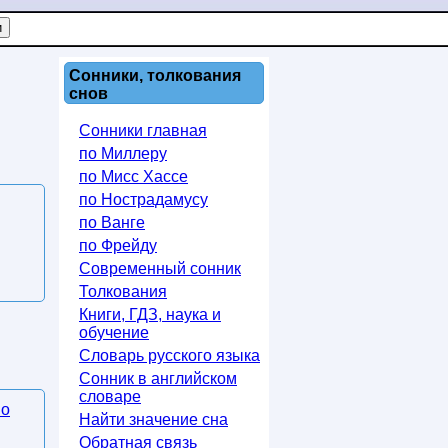
Сонники, толкования
снов
Сонники главная
по Миллеру
по Мисс Хассе
по Нострадамусу
по Ванге
по Фрейду
Современный сонник
Толкования
Книги, ГДЗ, наука и
обучение
Словарь русского языка
Сонник в английском
словаре
по
Найти значение сна
Обратная связь