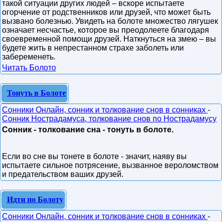
такой ситуации других людей – вскоре испытаете
огорчение от родственников или друзей, что может быть
вызвано болезнью. Увидеть на болоте множество лягушек
означает несчастье, которое вы преодолеете благодаря
своевременной помощи друзей. Наткнуться на змею – вы
будете жить в непрестанном страхе заболеть или
забеременеть.
Читать Болото
Тонуть в Болоте
Сонники Онлайн, сонник и толкование снов в сонниках
-
Сонник Нострадамуса, толкование снов по Нострадамусу
Сонник - толкование сна - тонуть в болоте.
Если во сне вы тонете в болоте - значит, наяву вы
испытаете сильное потрясение, вызванное вероломством
и предательством ваших друзей.
Идти по Болоту
Сонники Онлайн, сонник и толкование снов в сонниках
-