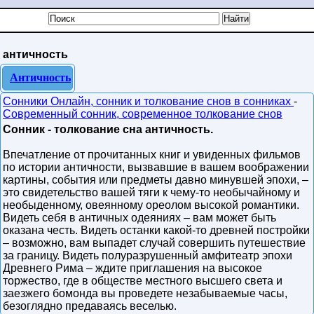
античность
Античность
Сонники Онлайн, сонник и толкование снов в сонниках
-
Современный сонник, современное толкование снов
Сонник - толкование сна античность.
Впечатление от прочитанных книг и увиденных фильмов
по истории античности, вызвавшие в вашем воображении
картины, события или предметы давно минувшей эпохи, –
это свидетельство вашей тяги к чему-то необычайному и
необыденному, овеянному ореолом высокой романтики.
Видеть себя в античных одеяниях – вам может быть
оказана честь. Видеть останки какой-то древней постройки
– возможно, вам выпадет случай совершить путешествие
за границу. Видеть полуразрушенный амфитеатр эпохи
Древнего Рима – ждите приглашения на высокое
торжество, где в обществе местного высшего света и
заезжего бомонда вы проведете незабываемые часы,
безоглядно предаваясь веселью.