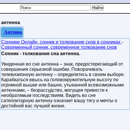
антенна
Антенна
Сонники Онлайн, сонник и толкование снов в сонниках
-
Современный сонник, современное толкование снов
Сонник - толкование сна антенна.
Увиденная во сне антенна – знак, предостерегающий от
совершения серьезной ошибки. Поворачивать
телевизионную антенну – определитесь в своем выборе.
Карабкаться ввысь на головокружительную высоту по
огромной вышке или башне, утыканной всевозможными
антеннами, – безрассудство, могущее привести к
необратимым последствиям. Видеть во сне
сателлитарную антенну означает вашу тягу и мечты о
достойной вас лучшей жизни.