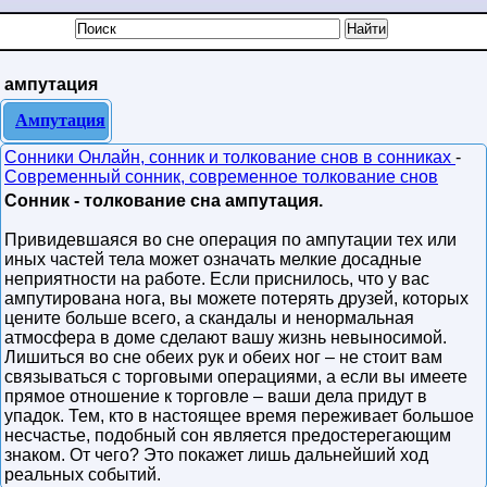
ампутация
Ампутация
Сонники Онлайн, сонник и толкование снов в сонниках
-
Современный сонник, современное толкование снов
Сонник - толкование сна ампутация.
Привидевшаяся во сне операция по ампутации тех или
иных частей тела может означать мелкие досадные
неприятности на работе. Если приснилось, что у вас
ампутирована нога, вы можете потерять друзей, которых
цените больше всего, а скандалы и ненормальная
атмосфера в доме сделают вашу жизнь невыносимой.
Лишиться во сне обеих рук и обеих ног – не стоит вам
связываться с торговыми операциями, а если вы имеете
прямое отношение к торговле – ваши дела придут в
упадок. Тем, кто в настоящее время переживает большое
несчастье, подобный сон является предостерегающим
знаком. От чего? Это покажет лишь дальнейший ход
реальных событий.