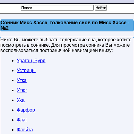
Сонник Мисс Хассе, толкование снов по Мисс Хассе -
№2
Ниже Вы можете выбрать содержание сна, которое хотите
посмотреть в соннике. Для просмотра сонника Вы можете
воспользоваться постраничной навигацией внизу:
Ураган, Буря
Устрицы
Утка
Утюг
Уха
Фарфор
Флаг
Флейта