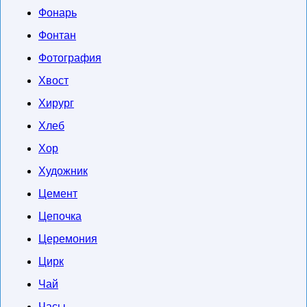
Фонарь
Фонтан
Фотография
Хвост
Хирург
Хлеб
Хор
Художник
Цемент
Цепочка
Церемония
Цирк
Чай
Часы