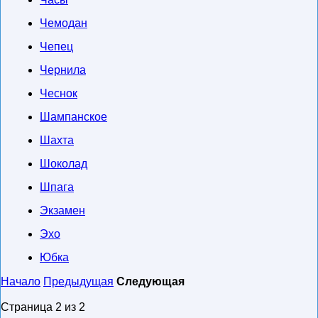
Чемодан
Чепец
Чернила
Чеснок
Шампанское
Шахта
Шоколад
Шпага
Экзамен
Эхо
Юбка
Начало
Предыдущая
Следующая
Cтраница 2 из 2